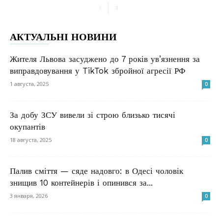
АКТУАЛЬНІ НОВИНИ
Жителя Львова засуджено до 7 років ув’язнення за
виправдовування у TikTok збройної агресії РФ
1 августа, 2025
0
За добу ЗСУ вивели зі строю близько тисячі
окупантів
18 августа, 2025
0
Палив сміття — сяде надовго: в Одесі чоловік
знищив 10 контейнерів і опинився за...
3 января, 2026
0