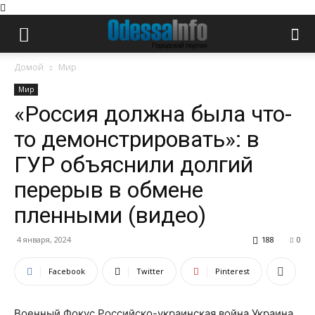
Домой
Мир
Мир
«Россия должна была что-
то демонстрировать»: в
ГУР объяснили долгий
перерыв в обмене
пленными (видео)
4 января, 2024
188
0
Facebook
Twitter
Pinterest
Военный Фокус Российско-украинская война Украина