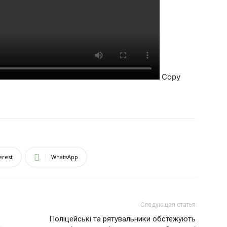
Copy
erest
WhatsApp
Следующая статья
Поліцейські та рятувальники обстежують