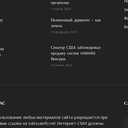
Н
организма
1 марта, 2023
У
Ф
му
Пеленочный дерматит – как
лечить
В
14 февраля, 2023
Сенатор США заблокировал
ли
продажу систем HIMARS
и
Венгрии
14 июня, 2023
АС
С
ользование любых материалов сайта разрешается при
вии ссылки на odessainfo.net Интернет-СМИ должны