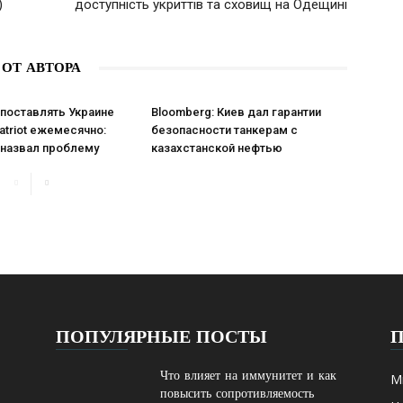
)
доступність укриттів та сховищ на Одещині
 ОТ АВТОРА
поставлять Украине
Bloomberg: Киев дал гарантии
atriot ежемесячно:
безопасности танкерам с
 назвал проблему
казахстанской нефтью
ПОПУЛЯРНЫЕ ПОСТЫ
Что влияет на иммунитет и как
М
повысить сопротивляемость