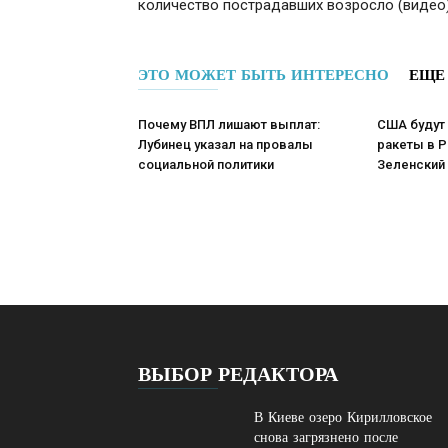
количество пострадавших возросло (видео
ЭТО МОЖЕТ БЫТЬ ИНТЕРЕСНО
ЕЩЕ
Почему ВПЛ лишают выплат:
США будут 
Лубинец указал на провалы
ракеты в P
социальной политики
Зеленский
ВЫБОР РЕДАКТОРА
В Киеве озеро Кирилловское
снова загрязнено после