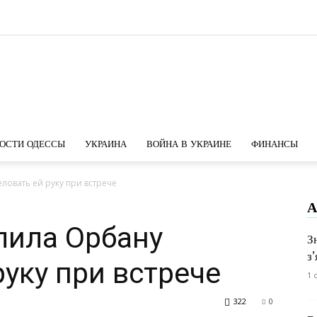
Новости
ОСТИ ОДЕССЫ
УКРАИНА
ВОЙНА В УКРАИНЕ
ФИНАНСЫ
ловать ей руку при встрече
А
Одессы
лила Орбану
З
з
руку при встрече
1 
322
0