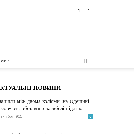
МИР
КТУАЛЬНІ НОВИНИ
найшли між двома коліями :на Одещині
’ясовують обставини загибелі підлітка
сентября, 2023
0