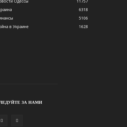
овости Одессы
11757
краина
6318
инансы
5106
ойна в Украине
1628
ЛЕДУЙТЕ ЗА НАМИ