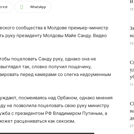
В
erest
WhatsApp
13
ческого сообщества в Молдове премьер-министр
З
н
ть руку президенту Молдовы Майе Санду. Видео
15
чтобы поцеловать Санду руку, однако она не
С
 выглядел так, словно получил пощечину,
у
зировать перед камерами со слегка недоуменным
у
11
суждают, посмеиваясь над Орбаном, однако мнения
С
нду не позволила поцеловать свою руку министру
н
дружба с президентом РФ Владимиром Путиным, а
д
может расцениваться как сексизм.
27