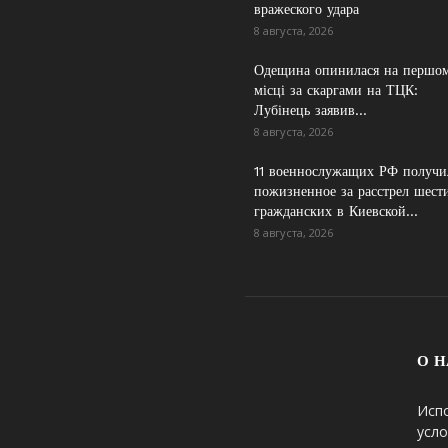
вражеского удара
8 августа, 2026
Одещина опинилася на першо
місці за скаргами на ТЦК:
Лубінець заявив...
8 августа, 2026
11 военнослужащих РФ получи
пожизненное за расстрел шест
гражданских в Киевской...
8 августа, 2026
О Н
Исп
усло