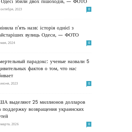
 Одесі збили двох пішоходів, — ФОТО
 октября, 2023
0
мінила п’ять назв: історія однієї з
айстаріших вулиць Одеси, — ФОТО
 мая, 2024
0
мертельный парадокс: ученые назвали 5
дивительных фактов о том, что нас
бивает
 июня, 2023
0
ША выделяют 25 миллионов долларов
а поддержку возвращения украинских
етей
 марта, 2026
0