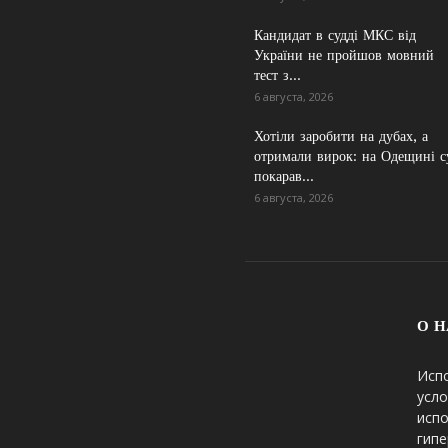
Кандидат в судді МКС від
України не пройшов мовний
тест з...
6 августа, 2026
Хотіли заробити на дубах, а
отримали вирок: на Одещині с
покарав...
6 августа, 2026
О Н
Исп
усло
исп
гипе