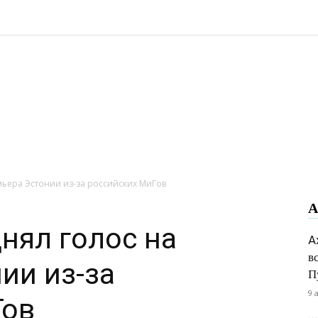
Новости
мьера Эстонии из-за российских МиГов
А
Одессы
нял голос на
A
в
ии из-за
П
9 
Гов