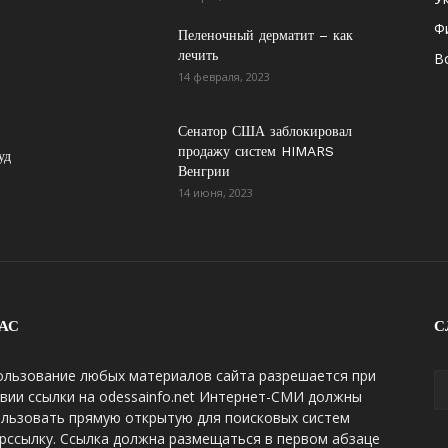
Ф
Пеленочный дерматит – как
лечить
В
14 февраля, 2023
Сенатор США заблокировал
продажу систем HIMARS
уд
Венгрии
14 июня, 2023
АС
С
ользование любых материалов сайта разрешается при
вии ссылки на odessainfo.net Интернет-СМИ должны
ользовать прямую открытую для поисковых систем
рссылку. Ссылка должна размещаться в первом абзаце