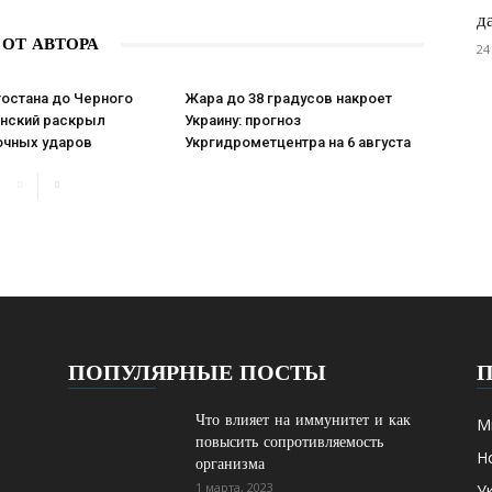
д
 ОТ АВТОРА
24
тостана до Черного
Жара до 38 градусов накроет
енский раскрыл
Украину: прогноз
очных ударов
Укргидрометцентра на 6 августа
ПОПУЛЯРНЫЕ ПОСТЫ
Что влияет на иммунитет и как
М
повысить сопротивляемость
Н
организма
1 марта, 2023
У