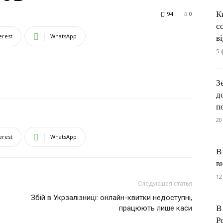
К
94
0
с
erest
WhatsApp
в
5 
З
д
п
20
erest
WhatsApp
В
в
12
Следующая статья
Збій в Укрзалізниці: онлайн-квитки недоступні,
В
працюють лише каси
Р