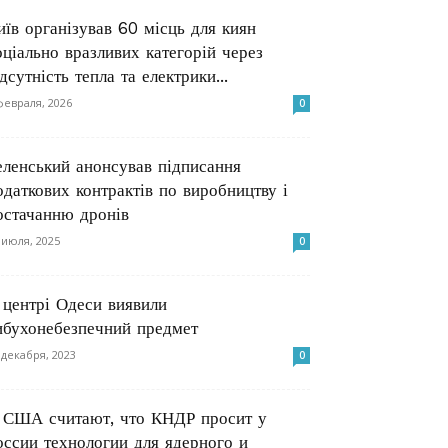
иїв організував 60 місць для киян
оціально вразливих категорій через
ідсутність тепла та електрики...
февраля, 2026
0
еленський анонсував підписання
одаткових контрактів по виробництву і
остачанню дронів
 июля, 2025
0
 центрі Одеси виявили
ибухонебезпечний предмет
 декабря, 2023
0
 США считают, что КНДР просит у
оссии технологии для ядерного и