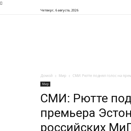
Четверг, 6 августа, 2026
Домой
Мир
СМИ: Рютте поднял голос на пре
Мир
СМИ: Рютте под
премьера Эстон
российских Ми