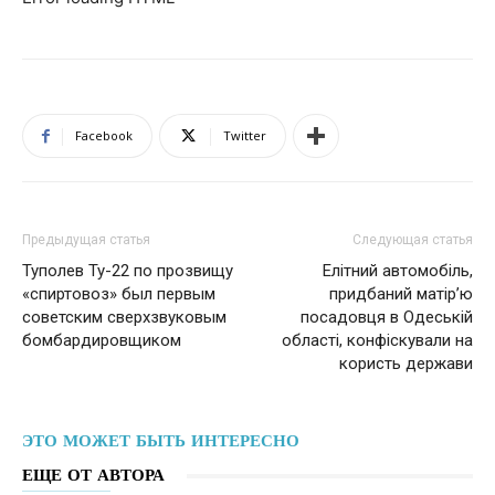
Facebook
Twitter
Предыдущая статья
Следующая статья
Туполев Ту-22 по прозвищу
Елітний автомобіль,
«спиртовоз» был первым
придбаний матір’ю
советским сверхзвуковым
посадовця в Одеській
бомбардировщиком
області, конфіскували на
користь держави
ЭТО МОЖЕТ БЫТЬ ИНТЕРЕСНО
ЕЩЕ ОТ АВТОРА