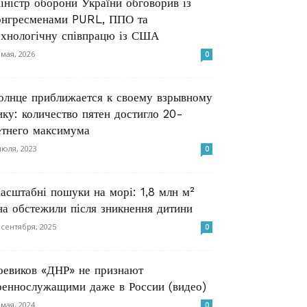
іністр оборони України обговорив із
онгресменами PURL, ППО та
ехнологічну співпрацю із США
 мая, 2026
0
олнце приближается к своему взрывному
ику: количество пятен достигло 20-
етнего максимума
июля, 2023
0
асштабні пошуки на морі: 1,8 млн м²
на обстежили після зникнення дитини
 сентября, 2025
0
оевиков «ДНР» не признают
оеннослужащими даже в России (видео)
 мая, 2024
0