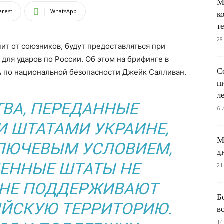
М
erest
WhatsApp
к
т
28
ит от союзников, будут предоставляться при
 для ударов по России. Об этом на брифинге в
С
А по национальной безопасности Джейк Салливан.
п
л
ТВА, ПЕРЕДАННЫЕ
6 
 ШТАТАМИ УКРАИНЕ,
М
ЛЮЧЕВЫМ УСЛОВИЕМ,
д
ЕННЫЕ ШТАТЫ НЕ
21
 НЕ ПОДДЕРЖИВАЮТ
Б
ИЙСКУЮ ТЕРРИТОРИЮ.
в
14