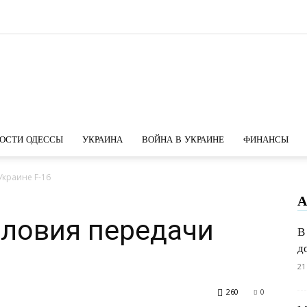
Новости
ОСТИ ОДЕССЫ
УКРАИНА
ВОЙНА В УКРАИНЕ
ФИНАНСЫ
Украине F-16
А
Одессы
словия передачи
В
д
21
260
0