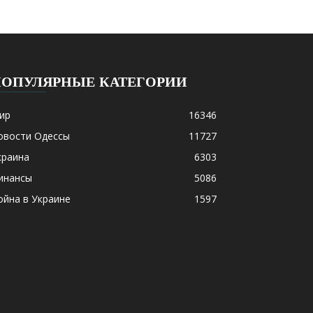
ПОПУЛЯРНЫЕ КАТЕГОРИИ
ир
16346
овости Одессы
11727
краина
6303
инансы
5086
ойна в Украине
1597