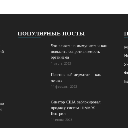
ПОПУЛЯРНЫЕ ПОСТЫ
н
Что влияет на иммунитет и как
М
дий
повысить сопротивляемость
Н
организма
1 марта, 2023
У
Ф
Пеленочный дерматит – как
лечить
В
14 февраля, 2023
Сенатор США заблокировал
ию
продажу систем HIMARS
и
Венгрии
14 июня, 2023