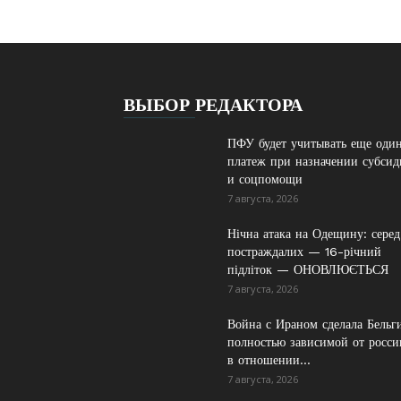
ВЫБОР РЕДАКТОРА
ПФУ будет учитывать еще оди
платеж при назначении субси
и соцпомощи
7 августа, 2026
Нічна атака на Одещину: серед
постраждалих — 16-річний
підліток — ОНОВЛЮЄТЬСЯ
7 августа, 2026
Война с Ираном сделала Бельг
полностью зависимой от росси
в отношении...
7 августа, 2026