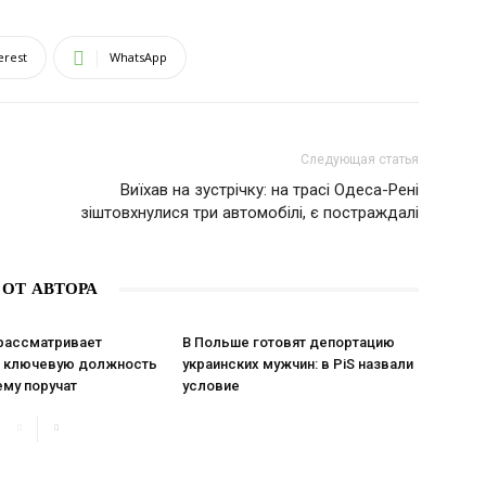
erest
WhatsApp
Следующая статья
Виїхав на зустрічку: на трасі Одеса-Рені
зіштовхнулися три автомобілі, є постраждалі
 ОТ АВТОРА
рассматривает
В Польше готовят депортацию
а ключевую должность
украинских мужчин: в PiS назвали
ему поручат
условие