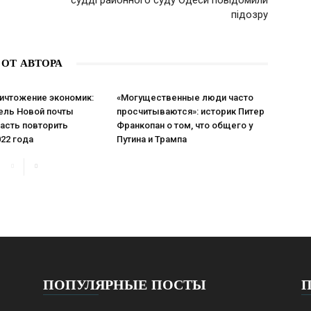
судді районного суду Одеси повідомили
підозру
 ОТ АВТОРА
ничтожение экономик:
«Могущественные люди часто
ель Новой почты
просчитываются»: историк Питер
асть повторить
Франкопан о том, что общего у
22 года
Путина и Трампа
ПОПУЛЯРНЫЕ ПОСТЫ