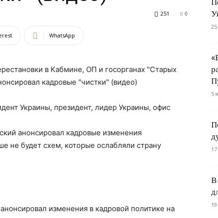
П
У
251
0
25
erest
WhatsApp
«
р
рестановки в Кабмине, ОП и госорганах "Старых
П
нонсировал кадровые "чистки" (видео)
5 
П
нский анонсировал кадровые изменения
д
ше не будет схем, которые ослабляли страну
17
В
д
19
анонсировал изменения в кадровой политике на