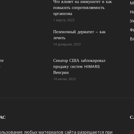
Что влияет на иммунитет и как
М
повысить сопротивляемость
Н
организма
1 марта, 2023
У
Ф
Пеленочный дерматит – как
лечить
В
14 февраля, 2023
те
Сенатор США заблокировал
о
продажу систем HIMARS
Венгрии
14 июня, 2023
АС
С
ользование любых материалов сайта разрешается при