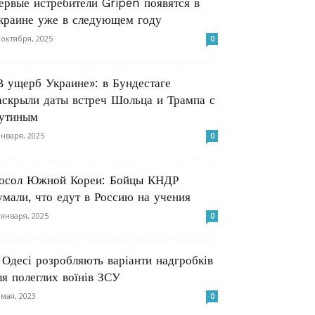
ервые истребители Gripen появятся в
краине уже в следующем году
 октября, 2025
0
В ущерб Украине»: в Бундестаге
аскрыли даты встреч Шольца и Трампа с
утиным
января, 2025
0
осол Южной Кореи: Бойцы КНДР
умали, что едут в Россию на учения
 января, 2025
0
 Одесі розробляють варіанти надгробків
ля полеглих воїнів ЗСУ
 мая, 2023
0