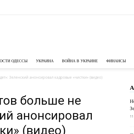
Новости
ОСТИ ОДЕССЫ
УКРАИНА
ВОЙНА В УКРАИНЕ
ФИНАНСЫ
ет»: Зеленский анонсировал кадровые «чистки» (видео)
А
Одессы
тов больше не
Н
З
кий анонсировал
11
ки» (видео)