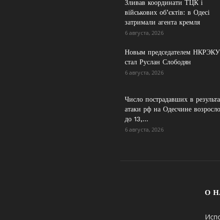
Зливав координати ТЦК і
військових об’єктів: в Одесі
затримали агента кремля
6 августа, 2026
Новым председателем НКРЭКУ
стал Руслан Слободян
6 августа, 2026
Число пострадавших в результа
атаки рф на Одесчине возросл
до 13,...
6 августа, 2026
О Н
Исп