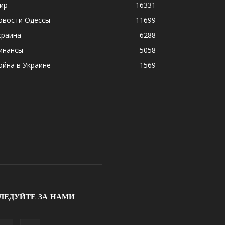
ир
16331
овости Одессы
11699
краина
6288
инансы
5058
ойна в Украине
1569
ЛЕДУЙТЕ ЗА НАМИ