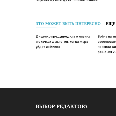
переписку между пользователями
ЭТО МОЖЕТ БЫТЬ ИНТЕРЕСНО
ЕЩЕ
Диденко предупредила о ливнях
Война на у
и скачках давления: когда жара
соосноват
уйдет из Киева
призвал вл
решения 20
ВЫБОР РЕДАКТОРА