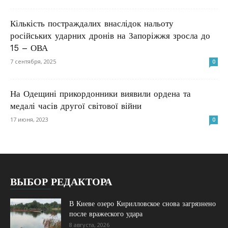
Кількість постраждалих внаслідок нальоту
російських ударних дронів на Запоріжжя зросла до
15 – ОВА
7 сентября, 2025
0
На Одещині прикордонники виявили ордена та
медалі часів другої світової війни
17 июня, 2023
0
ВЫБОР РЕДАКТОРА
В Киеве озеро Кирилловское снова загрязнено
после вражеского удара
8 августа, 2026