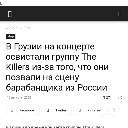
Домой
Мир
Мир
В Грузии на концерте
освистали группу The
Killers из-за того, что они
позвали на сцену
барабанщика из России
16 августа, 2023
274
0
Facebook
Twitter
Pinterest
В Грузии во время концерта группы The Killers