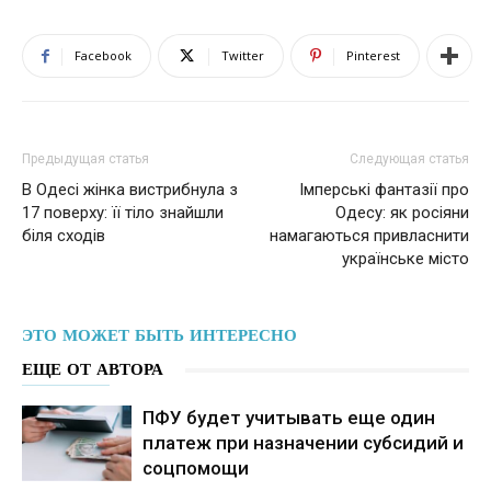
Facebook
Twitter
Pinterest
Предыдущая статья
Следующая статья
В Одесі жінка вистрибнула з
Імперські фантазії про
17 поверху: її тіло знайшли
Одесу: як росіяни
біля сходів
намагаються привласнити
українське місто
ЭТО МОЖЕТ БЫТЬ ИНТЕРЕСНО
ЕЩЕ ОТ АВТОРА
ПФУ будет учитывать еще один
платеж при назначении субсидий и
соцпомощи