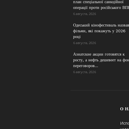
план спеціальної санкційної
операції проти російського ВП
6 августа, 2026
Одеський кінофестиваль назва
фільми, які покажуть у 2026
році
6 августа, 2026
Азиатские акции готовятся к
росту, а нефть дешевеет на фо
переговоров...
6 августа, 2026
О Н
Исп