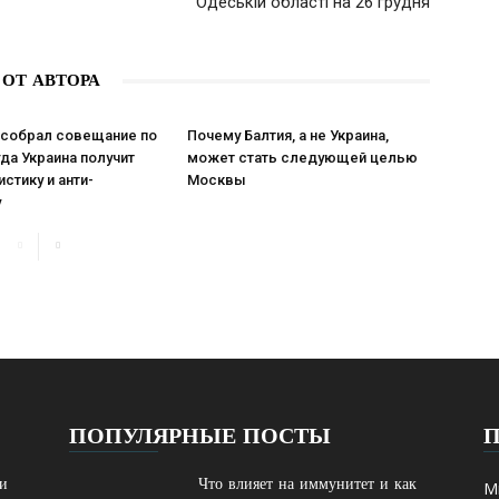
Одеській області на 26 грудня
 ОТ АВТОРА
 собрал совещание по
Почему Балтия, а не Украина,
гда Украина получит
может стать следующей целью
стику и анти-
Москвы
у
ПОПУЛЯРНЫЕ ПОСТЫ
ти
Что влияет на иммунитет и как
М