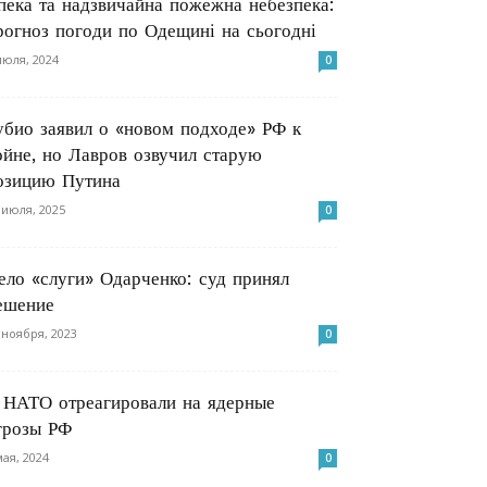
пека та надзвичайна пожежна небезпека:
рогноз погоди по Одещині на сьогодні
июля, 2024
0
убио заявил о «новом подходе» РФ к
ойне, но Лавров озвучил старую
озицию Путина
 июля, 2025
0
ело «слуги» Одарченко: суд принял
ешение
 ноября, 2023
0
 НАТО отреагировали на ядерные
грозы РФ
мая, 2024
0