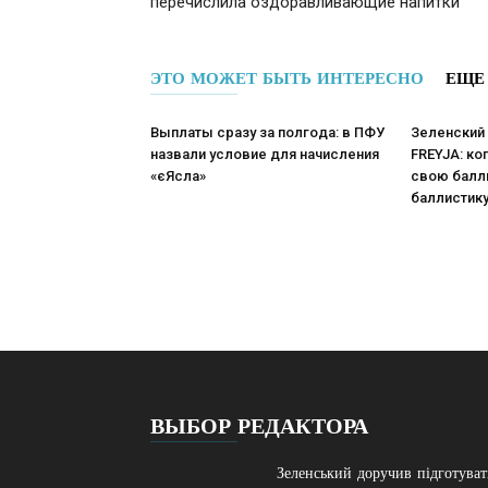
перечислила оздоравливающие напитки
ЭТО МОЖЕТ БЫТЬ ИНТЕРЕСНО
ЕЩЕ
Выплаты сразу за полгода: в ПФУ
Зеленский
назвали условие для начисления
FREYJA: ко
«єЯсла»
свою балли
баллистик
ВЫБОР РЕДАКТОРА
Зеленський доручив підготува