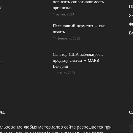
повысить сопротивляемость
Н
К
организма
1 марта, 2023
У
Ф
в
Пеленочный дерматит – как
лечить
В
14 февраля, 2023
Сенатор США заблокировал
продажу систем HIMARS
не
Венгрии
14 июня, 2023
АС
С
ользование любых материалов сайта разрешается при