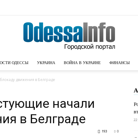
ОСТИ ОДЕССЫ
УКРАИНА
ВОЙНА В УКРАИНЕ
ФИНАНСЫ
Новости
блокаду движения в Белграде
А
стующие начали
Р
в
Одессы
ия в Белграде
22
193
0