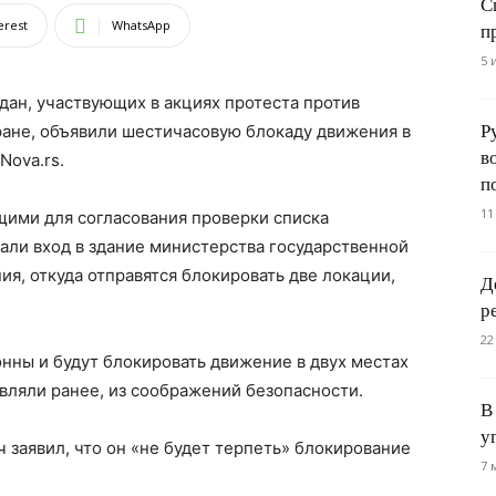
С
erest
WhatsApp
п
5 
дан, участвующих в акциях протеста против
Р
ране, объявили шестичасовую блокаду движения в
в
Nova.rs.
п
11
щими для согласования проверки списка
вали вход в здание министерства государственной
я, откуда отправятся блокировать две локации,
Д
р
22
онны и будут блокировать движение в двух местах
являли ранее, из соображений безопасности.
В
у
 заявил, что он «не будет терпеть» блокирование
7 