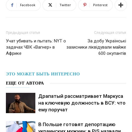
Facebook
Twitter
Pinterest
Предыдущая статья
Следующая статья
Учат убивать и пытать: NYT о
За добу Українські
задачах ЧВК «Вагнер» в
захисники ліквідували майже
Африке
600 окупантів
ЭТО МОЖЕТ БЫТЬ ИНТЕРЕСНО
ЕЩЕ ОТ АВТОРА
Драпатый рассматривает Маркуса
на ключевую должность в ВСУ: что
ему поручат
В Польше готовят депортацию
украинских мужчин: в PiS назвали