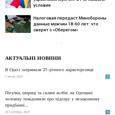
условие
Налоговая передаст Минобороны
данные мужчин 18-60 лет: что
сверят с «Оберегом»
АКТУАЛЬНІ НОВИНИ
В Одесі затримали 21-річного наркоторговця
1 июля, 2024
0
Пігулки, шприці та скляні колби: на Одещині
чоловіку повідомили про підозру у незаконному
придбанні...
20 сентября, 2023
0