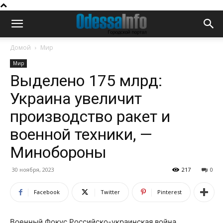
Домой
Мир
Мир
Выделено 175 млрд:
Украина увеличит
производство ракет и
военной техники, —
Минобороны
30 ноября, 2023
217
0
Facebook
Twitter
Pinterest
Военный Фокус Российско-украинская война