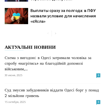
Выплаты сразу за полгода: в ПФУ
назвали условие для начисления
«єЯсла»
АКТУАЛЬНІ НОВИНИ
Схема з вигодою: в Одесі затримали чоловіка за
спробу «нагрітись» на благодійній допомозі
військовим,...
30 июня, 2025
0
Суд змусив забудовників віддати Одесі борг у понад
2 мільйони гривень
15 октября, 2025
0