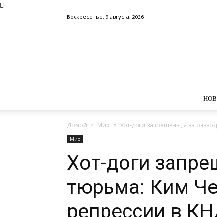
Воскресенье, 9 августа, 2026
НОВ
Домой
Мир
Хот-доги запрещены, а за развод
Мир
Хот-доги запре
тюрьма: Ким Ч
репрессии в К