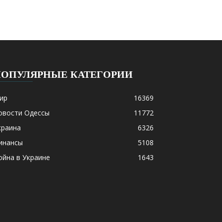
ПОПУЛЯРНЫЕ КАТЕГОРИИ
ир
16369
овости Одессы
11772
краина
6326
инансы
5108
ойна в Украине
1643