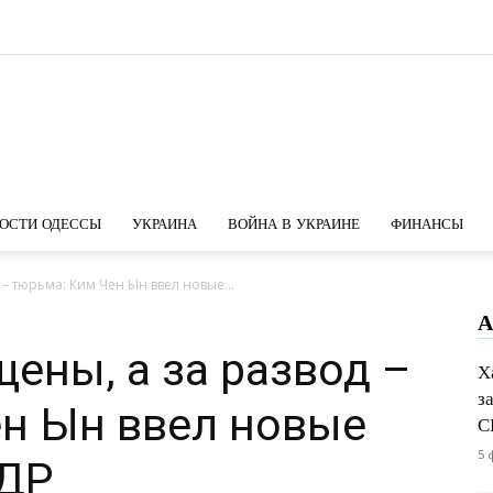
Новости
ОСТИ ОДЕССЫ
УКРАИНА
ВОЙНА В УКРАИНЕ
ФИНАНСЫ
 – тюрьма: Ким Чен Ын ввел новые...
А
Одессы
щены, а за развод –
Х
з
ен Ын ввел новые
С
5 
НДР