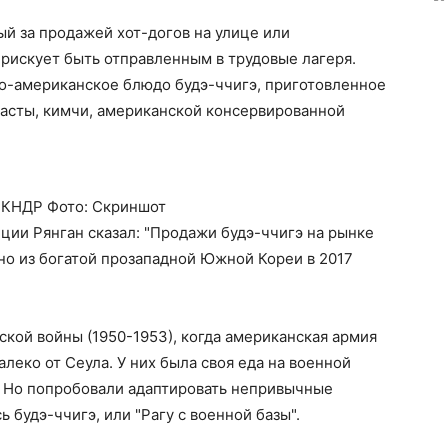
й за продажей хот-догов на улице или
 рискует быть отправленным в трудовые лагеря.
ко-американское блюдо будэ-ччигэ, приготовленное
пасты, кимчи, американской консервированной
в КНДР Фото: Скриншот
ции Рянган сказал: "Продажи будэ-ччигэ на рынке
но из богатой прозападной Южной Кореи в 2017
кой войны (1950-1953), когда американская армия
леко от Сеула. У них была своя еда на военной
и. Но попробовали адаптировать непривычные
ь будэ-ччигэ, или "Рагу с военной базы".