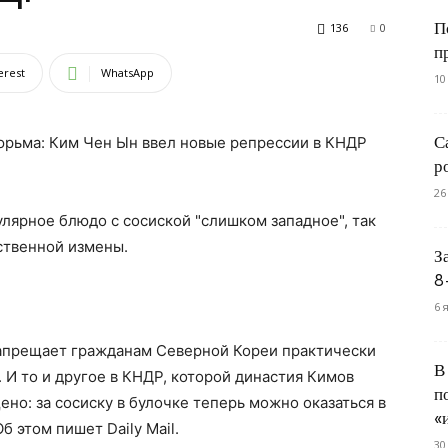
П
136
0
п
erest
WhatsApp
10
С
тюрьма: Ким Чен Ын ввел новые репрессии в КНДР
р
26
улярное блюдо с сосиской "слишком западное", так
рственной измены.
З
8
6 
 запрещает гражданам Северной Кореи практически
В
. И то и другое в КНДР, которой династия Кимов
п
ено: за сосиску в булочке теперь можно оказаться в
«
 этом пишет Daily Mail.
30