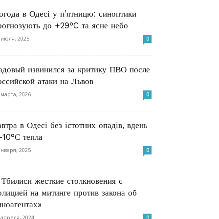
огода в Одесі у п’ятницю: синоптики
рогнозують до +29°C та ясне небо
 июля, 2025
0
адовый извинился за критику ПВО после
оссийской атаки на Львов
 марта, 2026
0
автра в Одесі без істотних опадів, вдень
-10°С тепла
января, 2025
0
 Тбилиси жесткие столкновения с
олицией на митинге против закона об
иноагентах»
 апреля, 2024
0