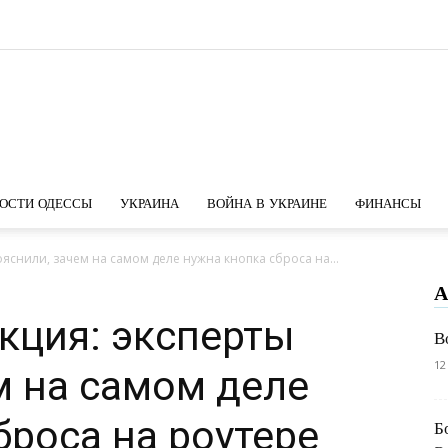
Новости
ОСТИ ОДЕССЫ
УКРАИНА
ВОЙНА В УКРАИНЕ
ФИНАНСЫ
яснили, зачем на самом деле нужна кнопка сброса на...
А
Одессы
кция: эксперты
В
12
м на самом деле
броса на роутере
Б