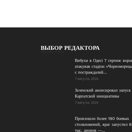
ВЫБОР РЕДАКТОРА
Вибухи в Одесі 7 серпня: воро
атакував стадіон «Чорноморець
є постраждалий...
7 августа, 2026
Зеленский анонсировал запуск
Карпатской инициативы
7 августа, 2026
Произошло более 190 боевых
столкновений, враг запустил 6
тыс. дронов —...