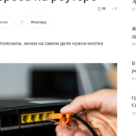
Э
98
0
21
erest
WhatsApp
Ж
д
пояснили, зачем на самом деле нужна кнопка
24
В
р
3 
О
Є
16