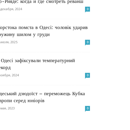
р-Рияде: когда и где смотреть реванш
 декабря, 2024
0
орстока помста в Одесі: чоловік ударив
ружину шилом у груди
 июля, 2025
0
 Одесі зафіксували температурний
екорд
ноября, 2024
0
деський дзюдоїст – переможець Кубка
вропи серед юніорів
 мая, 2023
0