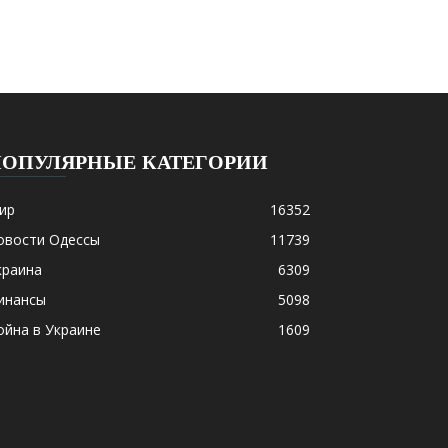
ПОПУЛЯРНЫЕ КАТЕГОРИИ
ир
16352
овости Одессы
11739
краина
6309
инансы
5098
ойна в Украине
1609