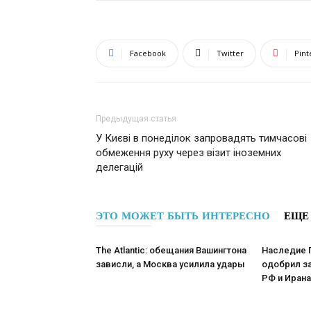
Facebook
Twitter
Pint
Предыдущая статья
У Києві в понеділок запровадять тимчасові
обмеження руху через візит іноземних
делегацій
ЭТО МОЖЕТ БЫТЬ ИНТЕРЕСНО
ЕЩЕ
The Atlantic: обещания Вашингтона
Наследие 
зависли, а Москва усилила удары
одобрил за
РФ и Ирана