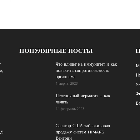
ПОПУЛЯРНЫЕ ПОСТЫ
г
Что влияет на иммунитет и как
М
»,
повысить сопротивляемость
Н
организма
1 марта, 2023
У
Ф
Пеленочный дерматит – как
лечить
В
14 февраля, 2023
Сенатор США заблокировал
,5
продажу систем HIMARS
Венгрии