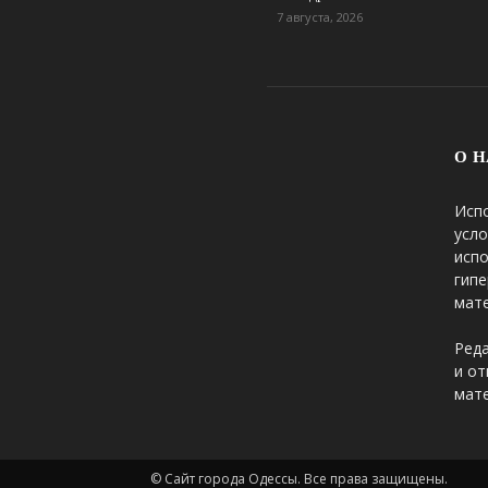
7 августа, 2026
О Н
Исп
усло
исп
гипе
мате
Реда
и от
мате
© Сайт города Одессы. Все права защищены.