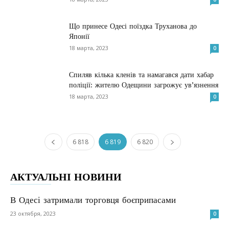
Що принесе Одесі поїздка Труханова до
Японії
18 марта, 2023
0
Спиляв кілька кленів та намагався дати хабар
поліції: жителю Одещини загрожує ув’язнення
18 марта, 2023
0
6 818
6 819
6 820
АКТУАЛЬНІ НОВИНИ
В Одесі затримали торговця боєприпасами
23 октября, 2023
0