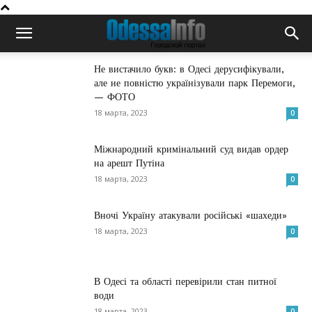
Не вистачило букв: в Одесі дерусифікували,
але не повністю українізували парк Перемоги,
— ФОТО
18 марта, 2023
0
Міжнародний кримінальний суд видав ордер
на арешт Путіна
18 марта, 2023
0
Вночі Україну атакували російські «шахеди»
18 марта, 2023
0
В Одесі та області перевірили стан питної
води
18 марта, 2023
0