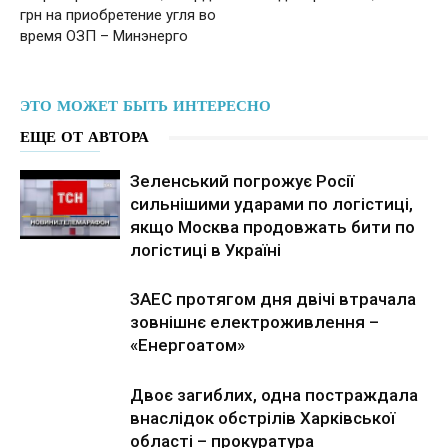
грн на приобретение угля во
время ОЗП – Минэнерго
ЭТО МОЖЕТ БЫТЬ ИНТЕРЕСНО
ЕЩЕ ОТ АВТОРА
Зеленський погрожує Росії
сильнішими ударами по логістиці,
якщо Москва продовжать бити по
логістиці в Україні
ЗАЕС протягом дня двічі втрачала
зовнішнє електроживлення –
«Енергоатом»
Двоє загиблих, одна постраждала
внаслідок обстрілів Харківської
області – прокуратура