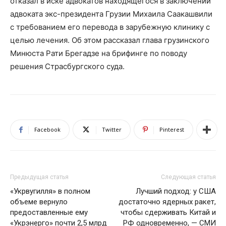
отказал в иске адвокатов находящегося в заключении
адвоката экс-президента Грузии Михаила Саакашвили
с требованием его перевода в зарубежную клинику с
целью лечения. Об этом рассказал глава грузинского
Минюста Рати Брегадзе на брифинге по поводу
решения Страсбургского суда.
Facebook
Twitter
Pinterest
Предыдущая статья
Следующая статья
«Укрвугилля» в полном
Лучший подход: у США
объеме вернуло
достаточно ядерных ракет,
предоставленные ему
чтобы сдерживать Китай и
«Укрэнерго» почти 2,5 млрд
РФ одновременно, — СМИ