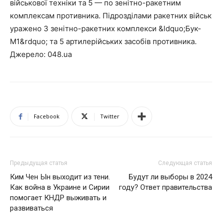
військової техніки та 5 — по зенітно-ракетним
комплексам противника. Підрозділами ракетних військ
уражено 3 зенітно-ракетних комплекси &ldquo;Бук-
М1&rdquo; та 5 артилерійських засобів противника.
Джерело: 048.ua
Facebook
Twitter
Предыдущая статья
Следующая статья
Ким Чен Ын выходит из тени.
Будут ли выборы в 2024
Как война в Украине и Сирии
году? Ответ правительства
помогает КНДР выживать и
развиваться