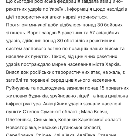
що сьогодні російська федерація завдала авіаційно-
ракетних ударів по Україні. Інформація щодо наслідків
цієї терористичної атаки наразі уточнюється.
Протягом минулої доби відбулося понад 30 бойових
зіткнень. Ворог завдав 8 ракетних та 57 авіаційних
ударів, здійснив понад 30 обстрілів з реактивних
систем залпового вогню по позиціях наших військ та
населених пунктах. Також, від цинічних ракетних
ударів постраждало мирне населення міста Харків.
Внаслідок російських терористичних атак, на жаль, є
загиблі та поранені серед цивільного населення.
Руйнувань та пошкоджень зазнали понад 15 приватних
житлових будинків, зруйновано ліцей та інша цивільна
інфраструктура. Авіаційних ударів зазнали населені
пункти Степок Сумської області; Мала Вовча,
Плетенівка, Синьківка, Копанки Харківської області;
Новоєгорівка, Невське Луганської області;
Серебрянка, Спірне, Кліщіївка, Авдіївка, Сєверне,