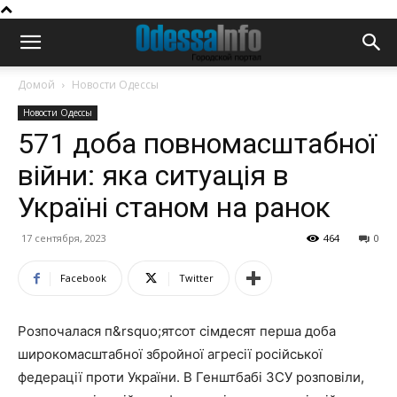
Домой
Новости Одессы
Новости Одессы
571 доба повномасштабної
війни: яка ситуація в
Україні станом на ранок
17 сентября, 2023
464
0
Facebook
Twitter
Розпочалася п&rsquo;ятсот сімдесят перша доба
широкомасштабної збройної агресії російської
федерації проти України. В Генштбабі ЗСУ розповіли,