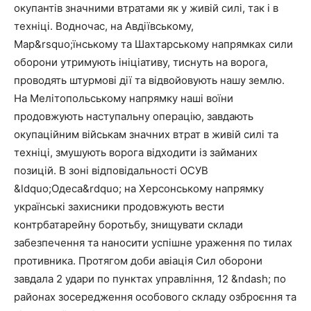
окупантів значними втратами як у живій силі, так і в
техніці. Водночас, на Авдіївському,
Мар&rsquo;їнському та Шахтарському напрямках сили
оборони утримують ініціативу, тиснуть на ворога,
проводять штурмові дії та відвойовують нашу землю.
На Мелітопольському напрямку наші воїни
продовжують наступальну операцію, завдають
окупаційним військам значних втрат в живій силі та
техніці, змушують ворога відходити із займаних
позицій. В зоні відповідальності ОСУВ
&ldquo;Одеса&rdquo; на Херсонському напрямку
українські захисники продовжують вести
контрбатарейну боротьбу, знищувати склади
забезпечення та наносити успішне ураження по тилах
противника. Протягом доби авіація Сил оборони
завдала 2 удари по пунктах управління, 12 &ndash; по
районах зосередження особового складу озброєння та