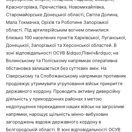
Красногорівка, Пречистівка, Новомихайлівка,
Старомайорське Донецької області; Світла Долина,
Мала Токмачка, Оріхів та Роботине Запорізької
області. Під артилерійським вогнем опинилися
близько 100 населених пунктів Харківської, Луганської,
Донецької, Запорізької та Херсонської областей. В
зоні відповідальності ОСУВ &ldquo;Північ&rdquo; на
Волинському та Поліському напрямках оперативна
обстановка залишається без суттєвих змін. На
Сіверському та Слобожанському напрямках противник
продовжує утримувати угруповання військ прикриття
державного кордону. Проводить активну диверсійну
діяльність у прикордонних районах з метою
недопущення перекидання наших військ на загрозливі
напрямки, нарощує щільність мінно-вибухових
загороджень вздовж державного кордону в
Бєлгородській області. В зоні відповідальності ОСУВ