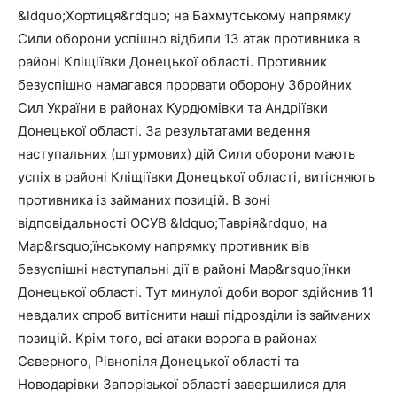
&ldquo;Хортиця&rdquo; на Бахмутському напрямку
Сили оборони успішно відбили 13 атак противника в
районі Кліщіївки Донецької області. Противник
безуспішно намагався прорвати оборону Збройних
Сил України в районах Курдюмівки та Андріївки
Донецької області. За результатами ведення
наступальних (штурмових) дій Сили оборони мають
успіх в районі Кліщіївки Донецької області, витісняють
противника із займаних позицій. В зоні
відповідальності ОСУВ &ldquo;Таврія&rdquo; на
Мар&rsquo;їнському напрямку противник вів
безуспішні наступальні дії в районі Мар&rsquo;їнки
Донецької області. Тут минулої доби ворог здійснив 11
невдалих спроб витіснити наші підрозділи із займаних
позицій. Крім того, всі атаки ворога в районах
Сєверного, Рівнопіля Донецької області та
Новодарівки Запорізької області завершилися для