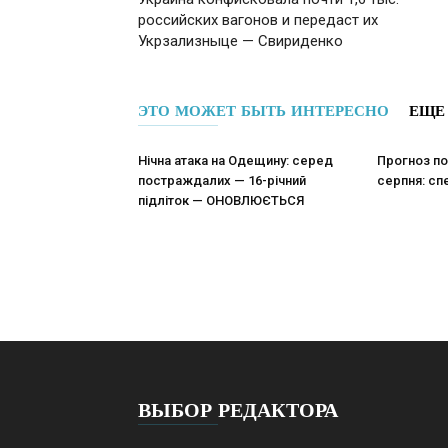
российских вагонов и передаст их
Укрзализныце — Свириденко
ЭТО МОЖЕТ БЫТЬ ИНТЕРЕСНО
ЕЩЕ
Нічна атака на Одещину: серед
Прогноз по
постраждалих — 16-річний
серпня: сп
підліток — ОНОВЛЮЄТЬСЯ
ВЫБОР РЕДАКТОРА