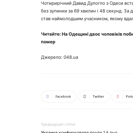
Чотирирічний Давид Дулогло з Одеси вста
без зупинки за 69 хвилин і 48 секунд. З
став наймолодшим учасником, якому вдало
Читайте: На Одещині двоє чоловіків поб
помер
Джерело: 048.ua
Facebook
Twitter
Pint
Предыдущая статья
Украина конфисковала почти 1,6 тыс.