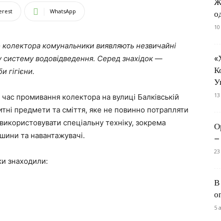
Ж
erest
WhatsApp
о
10
о колектора комунальники виявляють незвичайні
«
у систему водовідведення. Серед знахідок —
К
и гігієни.
У
13
ід час промивання колектора на вулиці Балківській
итні предмети та сміття, яке не повинно потрапляти
 використовувати спеціальну техніку, зокрема
О
шини та навантажувачі.
–
23
и знаходили:
В
о
5 