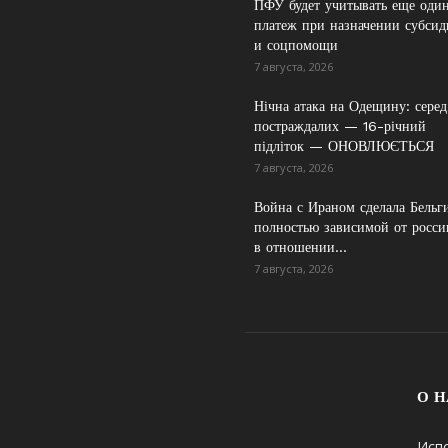
ПФУ будет учитывать еще оди
платеж при назначении субси
и соцпомощи
7 августа, 2026
Нічна атака на Одещину: серед
постраждалих — 16-річний
підліток — ОНОВЛЮЄТЬСЯ
7 августа, 2026
Война с Ираном сделала Бельг
полностью зависимой от росси
в отношении...
7 августа, 2026
О Н
Исп