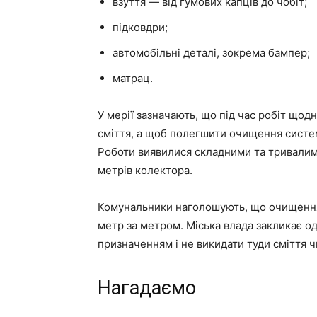
взуття — від гумових капців до чобіт;
підковдри;
автомобільні деталі, зокрема бампер;
матрац.
У мерії зазначають, що під час робіт щод
сміття, а щоб полегшити очищення систем
Роботи виявилися складними та тривалими
метрів колектора.
Комунальники наголошують, що очищення 
метр за метром. Міська влада закликає о
призначенням і не викидати туди сміття ч
Нагадаємо