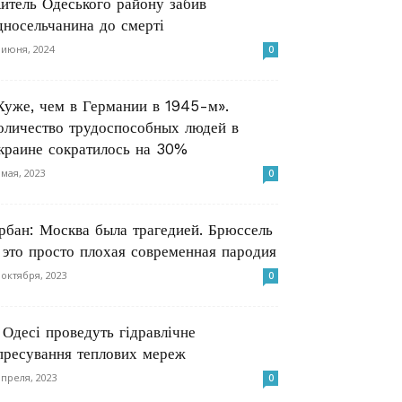
итель Одеського району забив
дносельчанина до смерті
 июня, 2024
0
Хуже, чем в Германии в 1945-м».
оличество трудоспособных людей в
краине сократилось на 30%
 мая, 2023
0
рбан: Москва была трагедией. Брюссель
 это просто плохая современная пародия
 октября, 2023
0
 Одесі проведуть гідравлічне
пресування теплових мереж
апреля, 2023
0