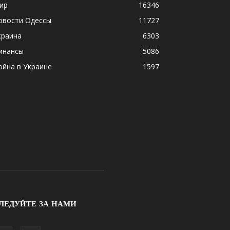
ир
16346
овости Одессы
11727
краина
6303
инансы
5086
ойна в Украине
1597
ЛЕДУЙТЕ ЗА НАМИ