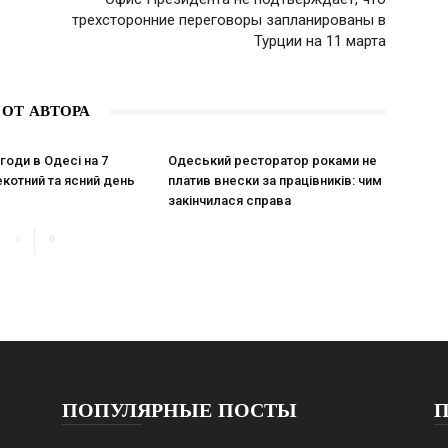
трехсторонние переговоры запланированы в
Турции на 11 марта
 ОТ АВТОРА
годи в Одесі на 7
Одеський ресторатор роками не
екотний та ясний день
платив внески за працівників: чим
закінчилася справа
ПОПУЛЯРНЫЕ ПОСТЫ