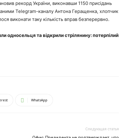
новив рекорд України, виконавши 1150 присідань
а даними Telegram-каналу Антона Геращенка, хлопчик
ся виконати таку кількість вправ безперервно.
или односельця та відкрили стрілянину: потерпілий
erest
WhatsApp
Следующая статья
Офис Президента не подтверждает, что