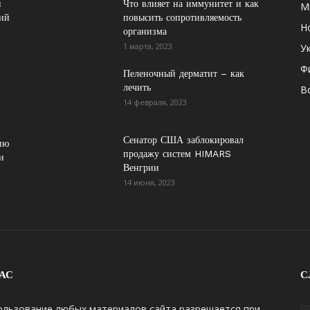
н
Что влияет на иммунитет и как
М
дий
повысить сопротивляемость
Н
организма
1 марта, 2023
У
Ф
Пеленочный дерматит – как
лечить
В
14 февраля, 2023
Сенатор США заблокировал
ию
продажу систем HIMARS
и
Венгрии
14 июня, 2023
АС
С
ользование любых материалов сайта разрешается при