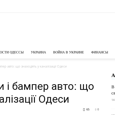
Новости
ОСТИ ОДЕССЫ
УКРАИНА
ВОЙНА В УКРАИНЕ
ФИНАНСЫ
мпер авто: що знаходять у каналізації Одеси
А
Одессы
и і бампер авто: що
В
с
алізації Одеси
14
65
0