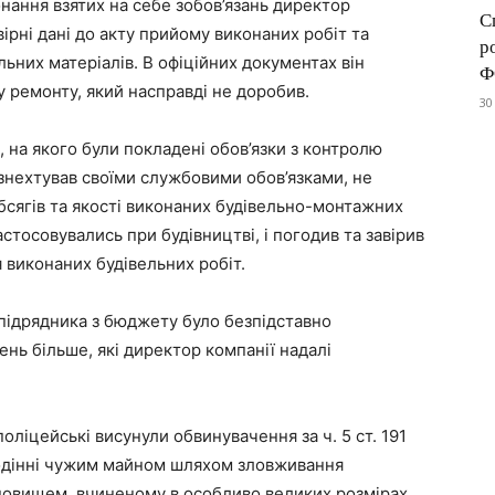
онання взятих на себе зобов’язань директор
С
ірні дані до акту прийому виконаних робіт та
р
льних матеріалів. В офіційних документах він
Ф
у ремонту, який насправді не доробив.
30
, на якого були покладені обов’язки з контролю
 знехтував своїми службовими обов’язками, не
обсягів та якості виконаних будівельно-монтажних
застосовувались при будівництві, і погодив та завірив
 виконаних будівельних робіт.
-підрядника з бюджету було безпідставно
нь більше, які директор компанії надалі
оліцейські висунули обвинувачення за ч. 5 ст. 191
лодінні чужим майном шляхом зловживання
овищем, вчиненому в особливо великих розмірах,