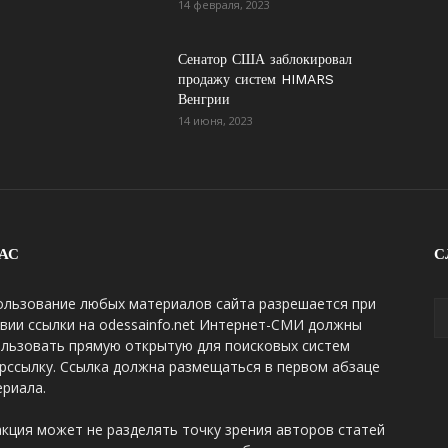
14 февраля, 2023
Сенатор США заблокировал
продажу систем HIMARS
Венгрии
14 июня, 2023
АС
С
ользование любых материалов сайта разрешается при
вии ссылки на odessainfo.net Интернет-СМИ должны
ользовать прямую открытую для поисковых систем
рссылку. Ссылка должна размещаться в первом абзаце
риала.
кция может не разделять точку зрения авторов статей