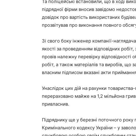
Та поліцейські встановили, що в ході вик
підрядної фірми вносив завідомо недостов
довідок про вартість використаних будіве
прозвітував про виконання повного обсяг
Зі свого боку інженер компанії-наглядача
якості за проведенням відповідних робіт,
провів належну перевірку відповідності 
робіт, а також матеріалів та виробів, що 
власним підписом вказані акти приймання
Унаслідок цих дій на рахунки товариства
перераховано майже на 1,2 мільйона гриве
привласнив.
Підряднику ще у березні поточного року п
Кримінального кодексу України – у заво
службовою особою своїм службовим стан