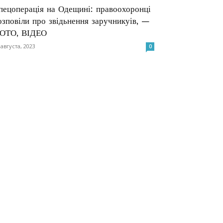
пецоперація на Одещині: правоохоронці
озповіли про звідьнення заручникуів, —
ОТО, ВІДЕО
 августа, 2023
0