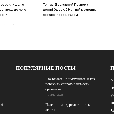
бговорили долю
Топтав Державний Прапор у
оопарку: до чого
центрі Одеси: 23-річний молодик
рони
постане перед судом
ПОПУЛЯРНЫЕ ПОСТЫ
Что влияет на иммунитет и как
М
повысить сопротивляемость
Н
организма
1 марта, 2023
У
Ф
ві
Пеленочный дерматит – как
лечить
В