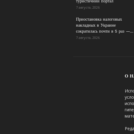
туристичний портал
7 августа, 2026
Приостановка налоговых
накладных в Украине
сократилась почти в 5 раз —...
7 августа, 2026
О Н
Исп
усло
исп
гипе
мате
Реда