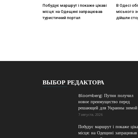
Побудує маршрут і покаже цікаві
В Одесі о
місця: на Одещині запрацював
міського з
туристичний портал
дійшли сто
ВЫБОР РЕДАКТОРА
Bloomberg: Путин получил
новое преимущество перед
решающей для Украины зимой
7 августа, 2026
Побудує маршрут і покаже ціка
місця: на Одещині запрацював