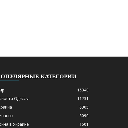
ПОПУЛЯРНЫЕ КАТЕГОРИИ
ир
16348
овости Одессы
11731
краина
6305
инансы
5090
ойна в Украине
1601