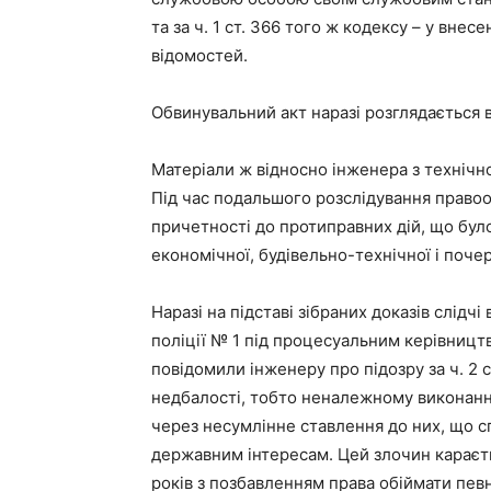
та за ч. 1 ст. 366 того ж кодексу – у вне
відомостей.
Обвинувальний акт наразі розглядається в
Матеріали ж відносно інженера з технічн
Під час подальшого розслідування правоо
причетності до протиправних дій, що бул
економічної, будівельно-технічної і поче
Наразі на підставі зібраних доказів слідч
поліції № 1 під процесуальним керівниц
повідомили інженеру про підозру за ч. 2 
недбалості, тобто неналежному виконанн
через несумлінне ставлення до них, що 
державним інтересам. Цей злочин караєть
років з позбавленням права обіймати пев