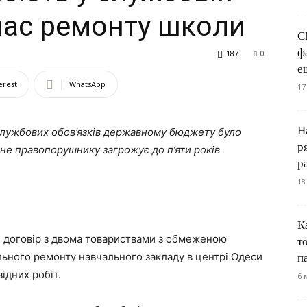
 час ремонту школи
С
ф
187
0
е
erest
WhatsApp
17
Н
службових обов’язків державному бюджету було
р
оєне правопорушнику загрожує до п’яти років
р
18
К
й договір з двома товариствами з обмеженою
т
льного ремонту навчального закладу в центрі Одеси
п
ідних робіт.
6 