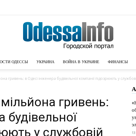
ОСТИ ОДЕССЫ
УКРАИНА
ВОЙНА В УКРАИНЕ
ФИНАНСЫ
Новости
она гривень: в Одесі інженера будівельної компанії підозрюють у службові
А
 мільйона гривень:
«
о
Одессы
а будівельної
у
э
рюють у службовій
13