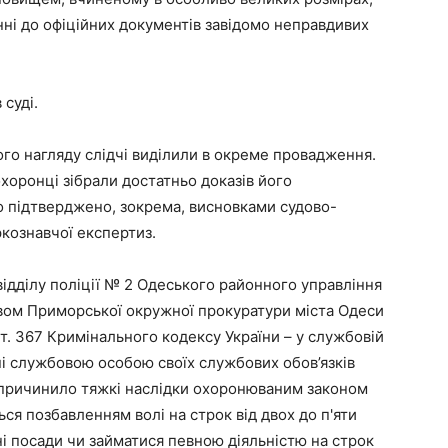
сенні до офіційних документів завідомо неправдивих
 суді.
ого нагляду слідчі виділили в окреме провадження.
хоронці зібрали достатньо доказів його
о підтверджено, зокрема, висновками судово-
ркознавчої експертиз.
і відділу поліції № 2 Одеського районного управління
твом Приморської окружної прокуратури міста Одеси
ст. 367 Кримінального кодексу України – у службовій
і службовою особою своїх службових обов’язків
спричинило тяжкі наслідки охоронюваним законом
ся позбавленням волі на строк від двох до п'яти
ні посади чи займатися певною діяльністю на строк