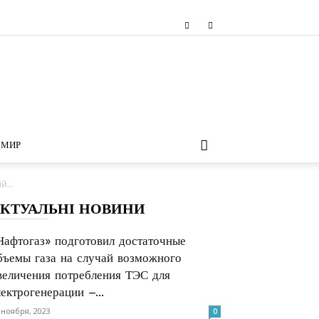
МИР
й...
КТУАЛЬНІ НОВИНИ
Нафтогаз» подготовил достаточные
бъемы газа на случай возможного
величения потребления ТЭС для
лектрогенерации –...
 ноября, 2023
0