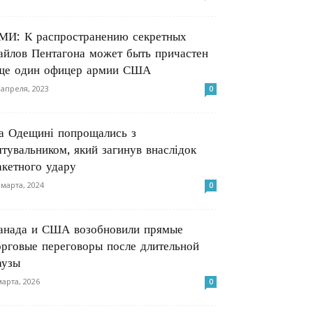
МИ: К распространению секретных
айлов Пентагона может быть причастен
ще один офицер армии США
 апреля, 2023
0
а Одещині попрощались з
ятувальником, який загинув внаслідок
акетного удару
 марта, 2024
0
анада и США возобновили прямые
орговые переговоры после длительной
аузы
марта, 2026
0