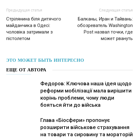
Предыдущая статья
Следующая статья
Стрілянина біля дитячого
Балканы, Иран и Тайвань:
майданчика в Одесі:
обозреватель Washington
чоловіка затримали з
Post назвал точки, где
пістолетом
может рвануть
ЭТО МОЖЕТ БЫТЬ ИНТЕРЕСНО
ЕЩЕ ОТ АВТОРА
Федоров: Ключова наша ідея щодо
реформи мобілізації мала вирішити
корінь проблеми, чому люди
бояться йти до війська
Глава «Біосфери» пропонує
розширити військове страхування
на товари та сировину та мораторій