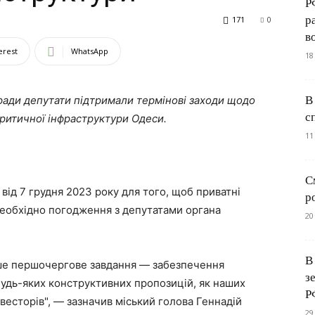
Р
р
171
0
во
erest
WhatsApp
18
В
кради депутати підтримали термінові заходи щодо
с
ритичної інфраструктури Одеси.
11
С
ід 7 грудня 2023 року для того, щоб приватні
р
необхідно погодження з депутатами органа
20
В
аше першочергове завдання — забезпечення
з
 будь-яких конструктивних пропозицій, як наших
РФ
нвесторів", — зазначив міський голова Геннадій
29