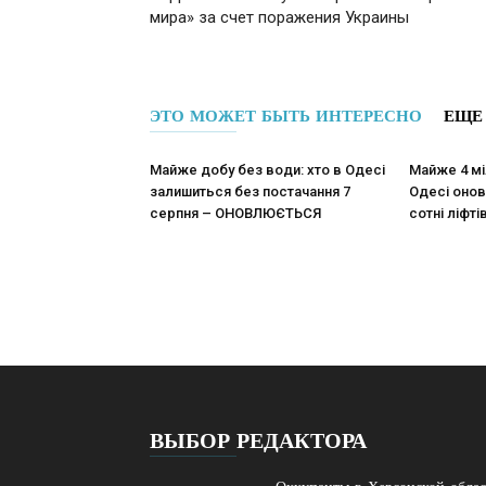
мира» за счет поражения Украины
ЭТО МОЖЕТ БЫТЬ ИНТЕРЕСНО
ЕЩЕ
Майже добу без води: хто в Одесі
Майже 4 мі
залишиться без постачання 7
Одесі оновл
серпня – ОНОВЛЮЄТЬСЯ
сотні ліфті
ВЫБОР РЕДАКТОРА