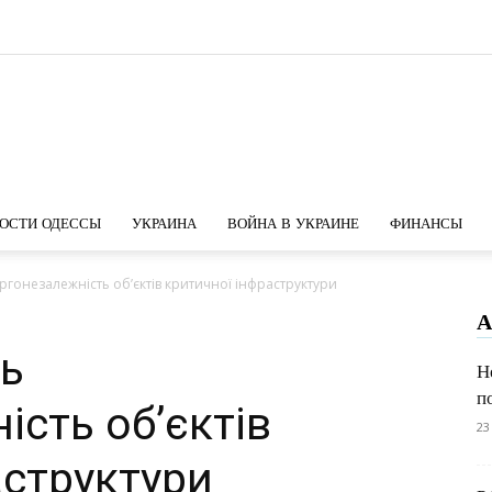
Новости
ОСТИ ОДЕССЫ
УКРАИНА
ВОЙНА В УКРАИНЕ
ФИНАНСЫ
ргонезалежність об’єктів критичної інфраструктури
А
Одессы
ть
Н
п
сть об’єктів
23
аструктури