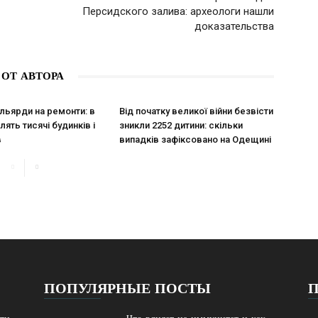
Персидского залива: археологи нашли
доказательства
 ОТ АВТОРА
льярди на ремонти: в
Від початку великої війни безвісти
ять тисячі будинків і
зникли 2252 дитини: скільки
в
випадків зафіксовано на Одещині
ПОПУЛЯРНЫЕ ПОСТЫ