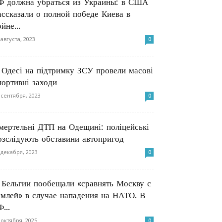
Ф должна убраться из Украины: в США
ассказали о полной победе Киева в
йне...
 августа, 2023
0
 Одесі на підтримку ЗСУ провели масові
портивні заходи
 сентября, 2023
0
мертельні ДТП на Одещині: поліцейські
озслідують обставини автопригод
 декабря, 2023
0
 Бельгии пообещали «сравнять Москву с
емлей» в случае нападения на НАТО. В
...
 октября, 2025
0