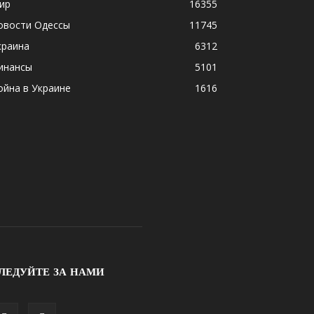
ир
16355
овости Одессы
11745
краина
6312
инансы
5101
ойна в Украине
1616
ЛЕДУЙТЕ ЗА НАМИ