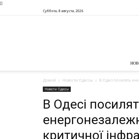
Суббота, 8 августа, 2026
НОВ
Домой
Новости Одессы
В Одесі посилять ене
Новости Одессы
В Одесі посиля
енергонезалежні
критичної інфр