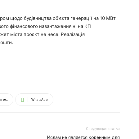
ром щодо будівництва об'єкта генерації на 10 МВт.
ого фінансового навантаження ні на КП
жет міста проєкт не несе. Реалізація
кошти.
erest
WhatsApp
Следующая статья
Ислам не является коренным для