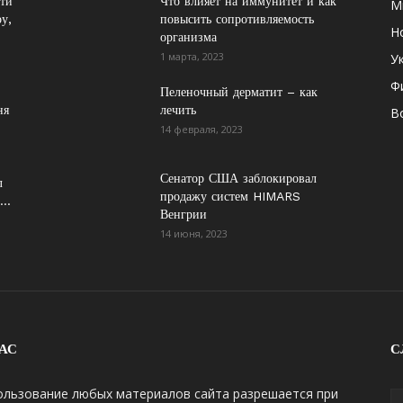
сти
Что влияет на иммунитет и как
М
у,
повысить сопротивляемость
Н
организма
1 марта, 2023
У
Ф
Пеленочный дерматит – как
ня
лечить
В
14 февраля, 2023
Сенатор США заблокировал
л
продажу систем HIMARS
..
Венгрии
14 июня, 2023
АС
С
ользование любых материалов сайта разрешается при