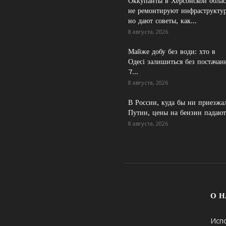
Оккупанты в Херсонской обла
не ремонтируют инфраструктур
но дают советы, как...
8 августа, 2026
Майже добу без води: хто в
Одесі залишиться без постачан
7...
8 августа, 2026
В России, куда бы ни приезжа
Путин, цены на бензин падают.
8 августа, 2026
О Н
Исп