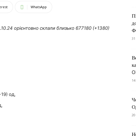
erest
WhatsApp
П
д
9.10.24 орієнтовно склали близько 677180 (+1380)
Ф
31
В
к
O
14
19) од,
Ч
д,
О
20
Н