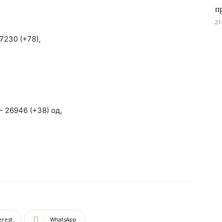
п
21
7230 (+78),
– 26946 (+38) од,
erest
WhatsApp