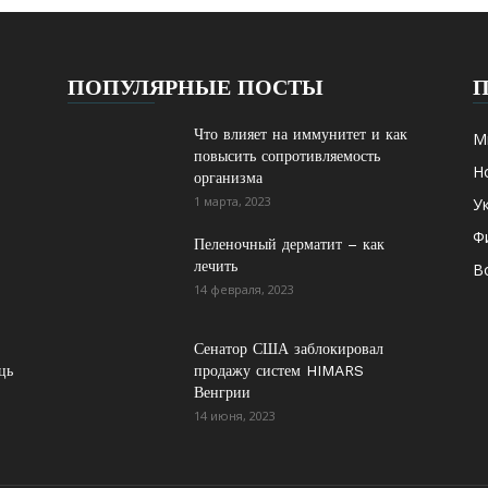
ПОПУЛЯРНЫЕ ПОСТЫ
Что влияет на иммунитет и как
М
повысить сопротивляемость
Н
организма
1 марта, 2023
У
Ф
Пеленочный дерматит – как
лечить
В
14 февраля, 2023
Сенатор США заблокировал
ць
продажу систем HIMARS
Венгрии
14 июня, 2023