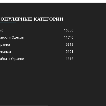
ПОПУЛЯРНЫЕ КАТЕГОРИИ
ир
16356
овости Одессы
11746
краина
6313
инансы
5101
ойна в Украине
1616