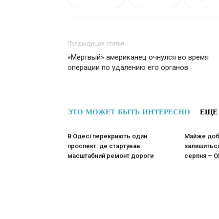
Предыдущая статья
«Мертвый» американец очнулся во время
операции по удалению его органов
ЭТО МОЖЕТ БЫТЬ ИНТЕРЕСНО
ЕЩЕ
В Одесі перекриють один
Майже добу
проспект: де стартував
залишиться
масштабний ремонт дороги
серпня –