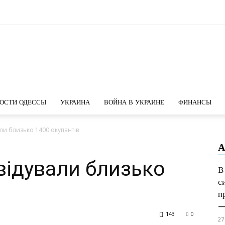
Новости
ОСТИ ОДЕССЫ
УКРАИНА
ВОЙНА В УКРАИНЕ
ФИНАНСЫ
али близько 1400 окупантів
А
Одессы
відували близько
В
с
п
—.
143
0
27