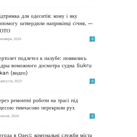
ідтримка для одеситів: кому і яку
опомогу затвердили наприкінці січня, —
ОТО
 января, 2026
0
ертолет подлетел к палубе: появились
адры воможного досмотра судна Sukru
kan (видео)
 августа, 2023
0
ерез ремонтні роботи на трасі під
десою тимчасово перекрили рух
 июня, 2024
0
егода в Одесі: комунальні служби міста