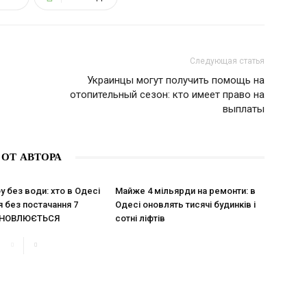
Следующая статья
Украинцы могут получить помощь на
отопительный сезон: кто имеет право на
выплаты
 ОТ АВТОРА
 без води: хто в Одесі
Майже 4 мільярди на ремонти: в
 без постачання 7
Одесі оновлять тисячі будинків і
 ОНОВЛЮЄТЬСЯ
сотні ліфтів