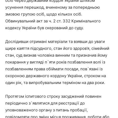
осіб через державний кордон України шляхом
усунення перешкод, вчиненому за попередньою
змовою групою осіб, щодо кількох осіб.
Обвинувальний акт за ч. 2 ст. 332 Кримінального
кодексу України був скерований до суду.
Дослідивши отримані матеріали та взявши до уваги
щире каяття підсудного, стан його здоров’я, сімейний
стан, суд визнав чоловіка винним та призначив йому
покарання у вигляді п`яти років позбавлення волі із
позбавленням права обіймати посади, пов`язані із
охороною державного кордону України, строком на
один рік, та випробувальним терміном на два роки.
Протягом іспитового строку засуджений повинен
періодично з`являтися для реєстрації до
уповноваженого органу з питань пробації,
повідомляти про зміну місця проживання, роботи або