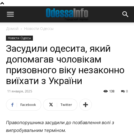
Домой
Новости Одессы
Новости Одессы
Засудили одесита, який
допомагав чоловікам
призовного віку незаконно
виїхати з України
11 января, 2025
138
0
Facebook
Twitter
Правопорушника засудили до позбавлення волі з
випробувальним терміном.