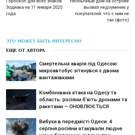
Гороскоп для всех знаков
Необычный дом на острове
Зодиака на 11 января 2025
вызвал недоумение у
года
покупателей: что с ним не
так (фото)
ЭТО МОЖЕТ БЫТЬ ИНТЕРЕСНО
ЕЩЕ ОТ АВТОРА
Смертельна аварія під Одесою:
мікроавтобус зіткнувся з двома
вантажівками
Комбінована атака на Одесу та
область: росіяни бʼють дронами та
ракетами — ОНОВЛЮЄТЬСЯ
Вибухи в передмісті Одеси: 4
серпня росіяни атакували людне