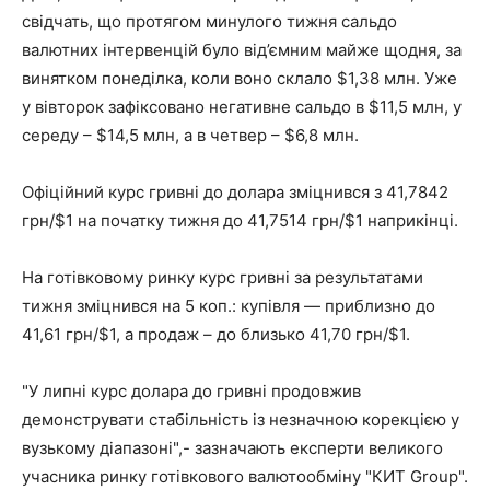
свідчать, що протягом минулого тижня сальдо
валютних інтервенцій було від’ємним майже щодня, за
винятком понеділка, коли воно склало $1,38 млн. Уже
у вівторок зафіксовано негативне сальдо в $11,5 млн, у
середу – $14,5 млн, а в четвер – $6,8 млн.
Офіційний курс гривні до долара зміцнився з 41,7842
грн/$1 на початку тижня до 41,7514 грн/$1 наприкінці.
На готівковому ринку курс гривні за результатами
тижня зміцнився на 5 коп.: купівля — приблизно до
41,61 грн/$1, а продаж – до близько 41,70 грн/$1.
"У липні курс долара до гривні продовжив
демонструвати стабільність із незначною корекцією у
вузькому діапазоні",- зазначають експерти великого
учасника ринку готівкового валютообміну "КИТ Group".