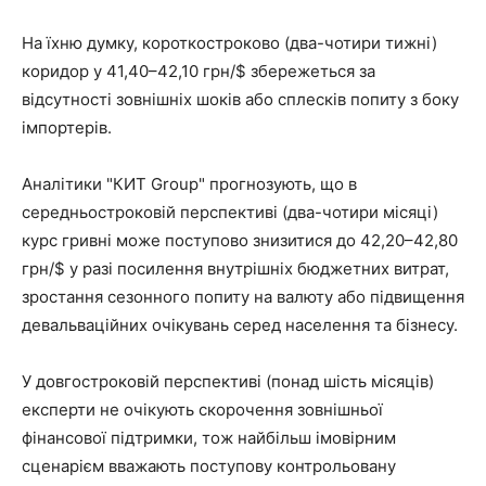
На їхню думку, короткостроково (два-чотири тижні)
коридор у 41,40–42,10 грн/$ збережеться за
відсутності зовнішніх шоків або сплесків попиту з боку
імпортерів.
Аналітики "КИТ Group" прогнозують, що в
середньостроковій перспективі (два-чотири місяці)
курс гривні може поступово знизитися до 42,20–42,80
грн/$ у разі посилення внутрішніх бюджетних витрат,
зростання сезонного попиту на валюту або підвищення
девальваційних очікувань серед населення та бізнесу.
У довгостроковій перспективі (понад шість місяців)
експерти не очікують скорочення зовнішньої
фінансової підтримки, тож найбільш імовірним
сценарієм вважають поступову контрольовану