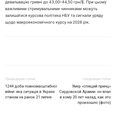
девальвацію гривні до 43,00–44,50 грн/$. При цьому
важливими стримувальними чинниками можуть
залишатися курсова політика НБУ та сигнали уряду
щодо макроекономічного курсу на 2026 рік.
Facebook
Twitter
Pinterest
Wh
Предыдущая статья
Следующая статья
1244 доба повномасштабної
Умер «спящий принц»
війни: яка ситуація в Україні
Саудовской Аравии: он впал
станом на ранок 21 липня
в кому 20 лет назад, как это
произошло (фото)