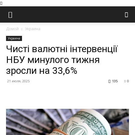
Домой
Украина
Украина
Чисті валютні інтервенції
НБУ минулого тижня
зросли на 33,6%
21 июля, 2025
135
0
Facebook
Twitter
Pinterest
Wh