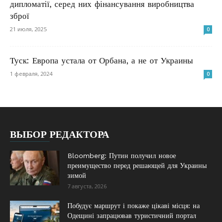
дипломатії, серед них фінансування виробництва
зброї
21 июля, 2025
0
Туск: Европа устала от Орбана, а не от Украины
1 февраля, 2024
0
ВЫБОР РЕДАКТОРА
Bloomberg: Путин получил новое
преимущество перед решающей для Украины
зимой
7 августа, 2026
Побудує маршрут і покаже цікаві місця: на
Одещині запрацював туристичний портал