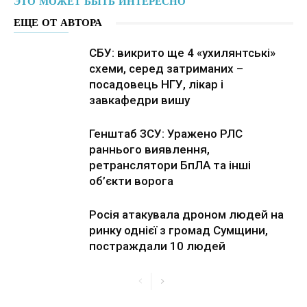
ЭТО МОЖЕТ БЫТЬ ИНТЕРЕСНО
ЕЩЕ ОТ АВТОРА
СБУ: викрито ще 4 «ухилянтські»
схеми, серед затриманих –
посадовець НГУ, лікар і
завкафедри вишу
Генштаб ЗСУ: Уражено РЛС
раннього виявлення,
ретранслятори БпЛА та інші
об’єкти ворога
Росія атакувала дроном людей на
ринку однієї з громад Сумщини,
постраждали 10 людей