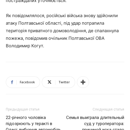
постраждалих уточнюється.
Як повідомлялося, російські війська знову здійснили
атаку Полтавської області, під удар потрапила
територія приватного домоволодіння, де спалахнула
пожежа, повідомив очільник Полтавської ОВА
Володимир Когут.
Facebook
Twitter
Предыдущая статья
Следующая статья
22-річного чоловіка
Семья выиграла длительный
підозрюють у теракті в
суд у туроператора:
Одесі: вибухнув автомобіль
причиной иска стало