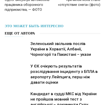
працівника оборонного
«отсутствие снега» (фото)
підприємства, — ФОТО
ЭТО МОЖЕТ БЫТЬ ИНТЕРЕСНО
ЕЩЕ ОТ АВТОРА
Зеленський звільнив послів
України в Хорватії, Албанії,
Чорногорії та Пакистані – укази
У ЄК очікують результатів
розслідування інциденту з БПЛА в
аеропорту Лейпцига, перш ніж
давати оцінки
Кандидат в судді МКС від України
не пройшов мовний тест з
англійської – документи Суду