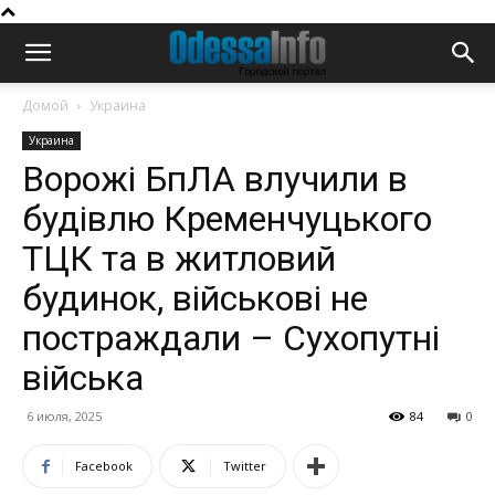
Домой
Украина
Украина
Ворожі БпЛА влучили в
будівлю Кременчуцького
ТЦК та в житловий
будинок, військові не
постраждали – Сухопутні
війська
6 июля, 2025
84
0
Facebook
Twitter