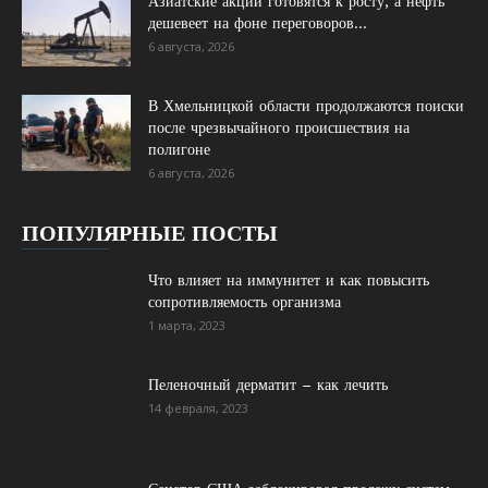
Азиатские акции готовятся к росту, а нефть
дешевеет на фоне переговоров...
6 августа, 2026
В Хмельницкой области продолжаются поиски
после чрезвычайного происшествия на
полигоне
6 августа, 2026
ПОПУЛЯРНЫЕ ПОСТЫ
Что влияет на иммунитет и как повысить
сопротивляемость организма
1 марта, 2023
Пеленочный дерматит – как лечить
14 февраля, 2023