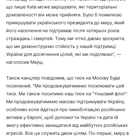
що лише Київ може вирішувати, які територіальні
домовленості він може прийняти. Було б помилкою
примушувати українського президента до миру, який
його населення не підтримає після чотирьох років
страждань і смертей. Тому ми чітко даємо зрозуміти,
що ми демонструємо стійкість у нашій підтримці
України для досягнення цілей, які ми поділяємо", —
наголосив Мерц.
Також канцлер повідомив, що тиск на Москву буде
посилений. "Ми продовжуватимемо посилювати цей
тиск. Ми також посилимо наш тиск на "тіньовий флот".
Ми продовжуватимемо масово підтримувати Україну,
особливо коли йдеться про іммобілізацію російських
активів у Європі, щоб допомогти Україні та дати їй
змогу ефективно захищатися від майбутніх російських
агресій. Все це служить двом цілям. По-перше, миру в