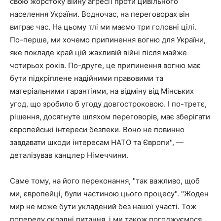
свою жорстоку війну агресії проти цивільного
населення України. Водночас, на переговорах він
виграє час. На цьому тлі ми маємо три головні цілі.
По-перше, ми хочемо припинення вогню для України,
яке покладе край цій жахливій війні після майже
чотирьох років. По-друге, це припинення вогню має
бути підкріплене надійними правовими та
матеріальними гарантіями, на відміну від Мінських
угод, що зробило б угоду довгостроковою. І по-третє,
рішення, досягнуте шляхом переговорів, має зберігати
європейські інтереси безпеки. Воно не повинно
завдавати шкоди інтересам НАТО та Європи", —
деталізував канцлер Німеччини.
Саме тому, на його переконання, "так важливо, щоб
ми, європейці, були частиною цього процесу". "Жоден
мир не може бути укладений без нашої участі. Тож
попереду складні питання, і ми також погоджуємося,