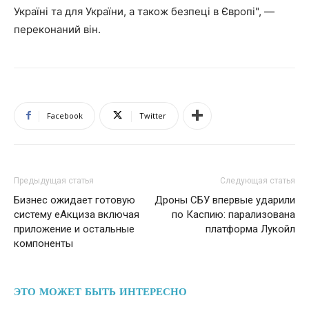
Україні та для України, а також безпеці в Європі", —
переконаний він.
Facebook
Twitter
Предыдущая статья
Следующая статья
Бизнес ожидает готовую
Дроны СБУ впервые ударили
систему еАкциза включая
по Каспию: парализована
приложение и остальные
платформа Лукойл
компоненты
ЭТО МОЖЕТ БЫТЬ ИНТЕРЕСНО