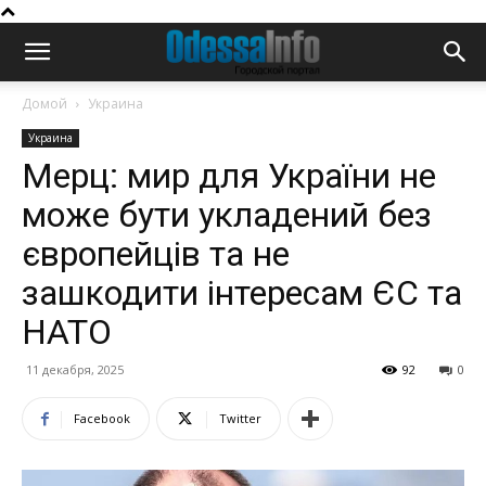
Домой
Украина
Украина
Мерц: мир для України не
може бути укладений без
європейців та не
зашкодити інтересам ЄС та
НАТО
11 декабря, 2025
92
0
Facebook
Twitter