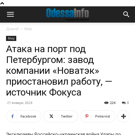
Домой
Мир
Мир
Атака на порт под
Петербургом: завод
компании «Новатэк»
приостановил работу, —
источник Фокуса
21 января, 2024
224
0
Facebook
Twitter
Pinterest
Эксклюзивы Российско-украинская война Удары по