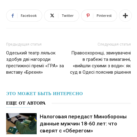
Facebook
Twitter
Pinterest
Предыдущая статья
Следующая статья
Одеський театр ляльок
Правоохоронці, звинувачені
здобув дві нагороди
в грабежі та вимаганні,
престижної премії «ГРА» за
«вийшли сухими з води»: як
виставу «Брехня»
суд в Одесі пояснив рішення
ЭТО МОЖЕТ БЫТЬ ИНТЕРЕСНО
ЕЩЕ ОТ АВТОРА
Налоговая передаст Минобороны
данные мужчин 18-60 лет: что
сверят с «Оберегом»